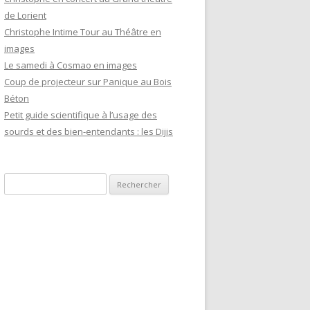
de Lorient
Christophe Intime Tour au Théâtre en
images
Le samedi à Cosmao en images
Coup de projecteur sur Panique au Bois
Béton
Petit guide scientifique à l’usage des
sourds et des bien-entendants : les Dijis
Recherche pour :