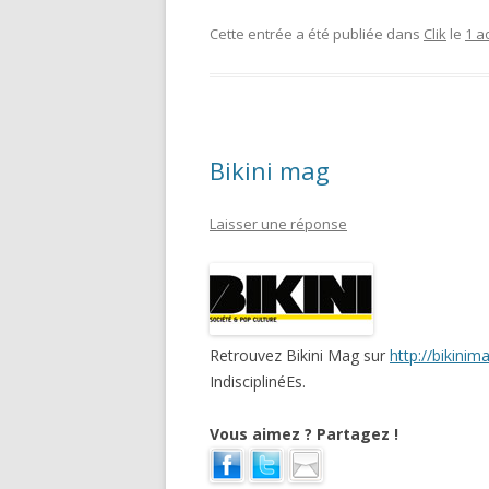
Cette entrée a été publiée dans
Clik
le
1 a
Bikini mag
Laisser une réponse
Retrouvez Bikini Mag sur
http://bikinim
IndisciplinéEs.
Vous aimez ? Partagez !