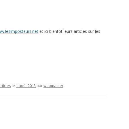
ww.lesimposteurs.net
et ici bientôt leurs articles sur les
rticles
le
1 août 2013
par
webmaster
.