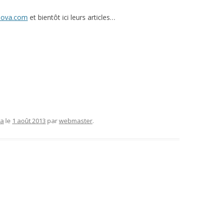
nova.com
et bientôt ici leurs articles…
va
le
1 août 2013
par
webmaster
.