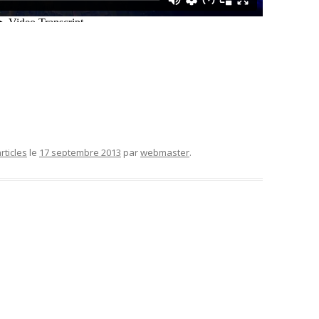
rticles
le
17 septembre 2013
par
webmaster
.