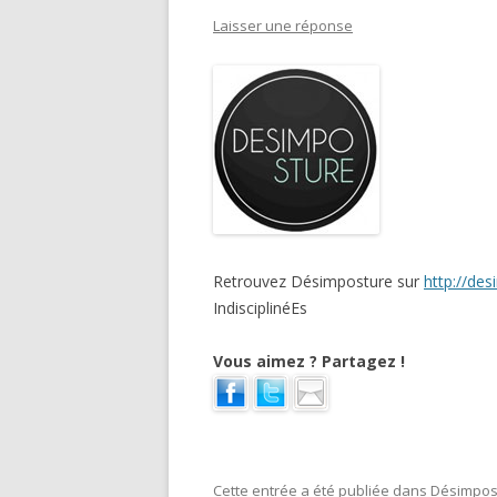
Laisser une réponse
Retrouvez Désimposture sur
http://de
IndisciplinéEs
Vous aimez ? Partagez !
Cette entrée a été publiée dans
Désimpos