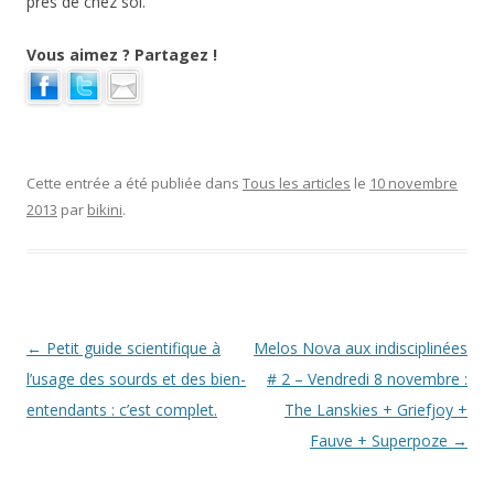
près de chez soi.
Vous aimez ? Partagez !
Cette entrée a été publiée dans
Tous les articles
le
10 novembre
2013
par
bikini
.
Navigation des articles
←
Petit guide scientifique à
Melos Nova aux indisciplinées
l’usage des sourds et des bien-
# 2 – Vendredi 8 novembre :
entendants : c’est complet.
The Lanskies + Griefjoy +
Fauve + Superpoze
→