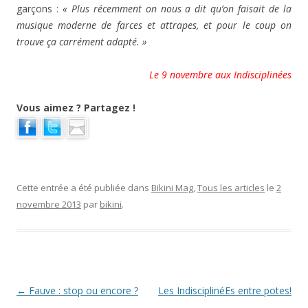
garçons :
« Plus récemment on nous a dit qu’on faisait de la
musique moderne de farces et attrapes, et pour le coup on
trouve ça carrément adapté. »
Le 9 novembre a
ux Indisciplinées
Vous aimez ? Partagez !
Cette entrée a été publiée dans
Bikini Mag
,
Tous les articles
le
2
novembre 2013
par
bikini
.
Navigation des articles
←
Fauve : stop ou encore ?
Les IndisciplinéEs entre potes!