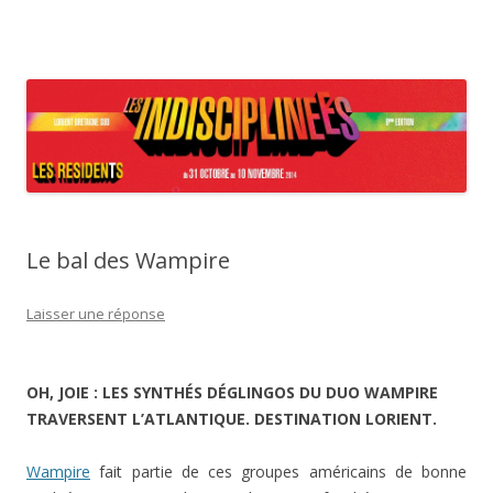
Festival Les IndisciplinéEs – Les
Aller au contenu principal
Résidents
Le bal des Wampire
Laisser une réponse
OH, JOIE : LES SYNT
HÉS
D
É
GLINGOS DU DUO WAMPIRE
TRAVERSENT L’ATLANTIQUE. DESTINATION LORIENT.
Wampire
fait partie de ces groupes américains de bonne